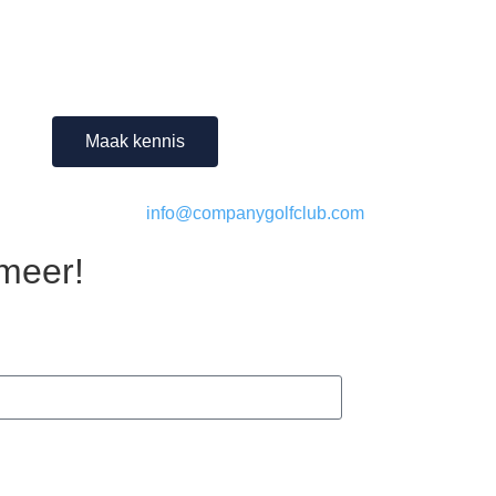
Maak kennis
info@companygolfclub.com
 meer!