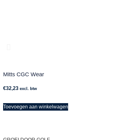
Mitts CGC Wear
€
32,23
excl. btw
Toevoegen aan winkelwagen
GROEI DOOR GOLF