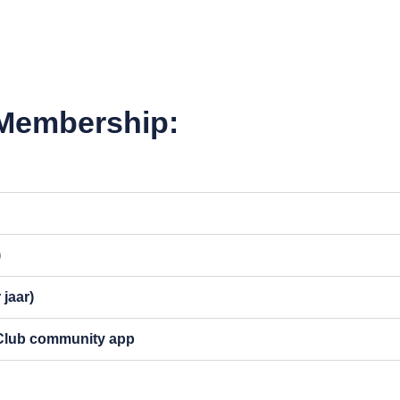
 Membership:
)
 jaar)
 Club community app