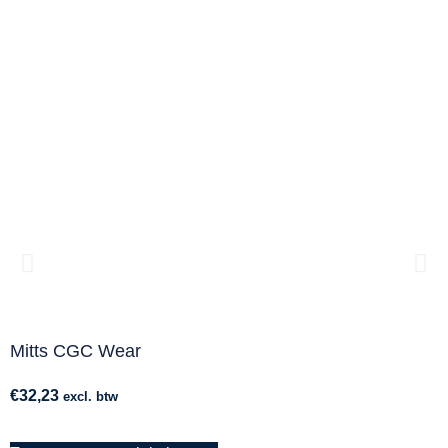
Mitts CGC Wear
A
€
32,23
€
excl. btw