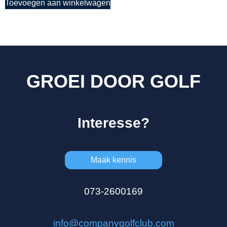
Toevoegen aan winkelwagen
O
GROEI DOOR GOLF
Interesse?
Maak kennis
073-2600169
info@companygolfclub.com