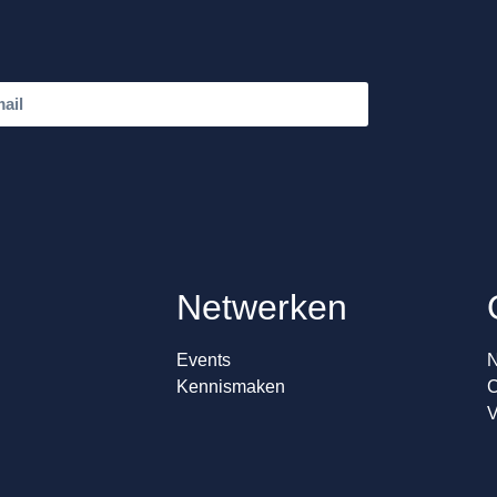
Netwerken
Events
N
Kennismaken
C
V