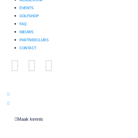
EVENTS
GOLFSHOP
FAQ
NIEUWS
PARTNERCLUBS
CONTACT
073-2600169
info@companygolfclub.com
Maak kennis