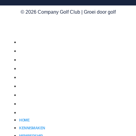
© 2026 Company Golf Club | Groei door golf
Home
Kennismaken
Membership
Events
Golfshop
FAQ
Nieuws
Partnerclubs
Contact
HOME
KENNISMAKEN
MEMBERSHIP