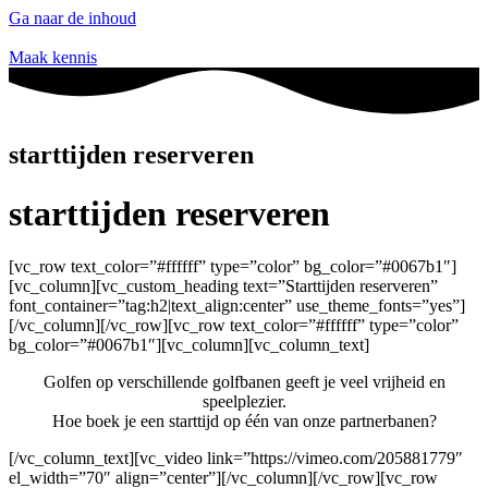
Ga naar de inhoud
Maak kennis
starttijden reserveren
starttijden reserveren
[vc_row text_color=”#ffffff” type=”color” bg_color=”#0067b1″]
[vc_column][vc_custom_heading text=”Starttijden reserveren”
font_container=”tag:h2|text_align:center” use_theme_fonts=”yes”]
[/vc_column][/vc_row][vc_row text_color=”#ffffff” type=”color”
bg_color=”#0067b1″][vc_column][vc_column_text]
Golfen op verschillende golfbanen geeft je veel vrijheid en
speelplezier.
Hoe boek je een starttijd op één van onze partnerbanen?
[/vc_column_text][vc_video link=”https://vimeo.com/205881779″
el_width=”70″ align=”center”][/vc_column][/vc_row][vc_row