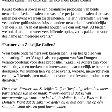
werken kunnen we onze klanten nog meer keuze bieden”.
Keuze bieden is sowieso een belangrijke propositie van beide
netwerken. Leden betalen een vaste fee per jaar en betalen daarnaast
alleen per event waaraan zij deelnemen. “Hierin verschillen we van
veel andere golfbusinessclubs en andere netwerken.” verduidelijkt
Van der Plas. “Aan dat model houden we dan ook vast. Al bieden
we ook daarbinnen weer verschillende opties, zoals pakketten voor
deelname aan meerdere events.”
‘Partner van Zakelijke Golfers’
Waar beide ondernemers ook kansen zien, is op het gebied van
sponsoring. Pieter Voogt is als compagnon van Van Dongen
verantwoordelijk voor deze propositie. “Zakelijke golfers zijn voor
veel bedrijven en merken een interessante, maar moeilijk te bereiken
doelgroep. Wij kunnen hen via onze events, website, nieuwsbrieven
en app wél kennis laten maken met voor hen relevante producten en
diensten.”
De eerste ‘Partner van Zakelijke Golfers’ heeft al getekend en meer
partnerships zijn in de maak. “Voorwaarde is dat zij van
meerwaarde zijn voor onze leden”, besluiten Van der Plas en Van
Dongen. Want dat de zakelijke golfer bij al hun besluiten op één
staat, dat staat als een paal boven water.