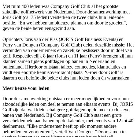
Met ruim 400 leden was Company Golf Club al het grootste
zakelijke golfnetwerk van Nederland. Door de samenwerking met
Joris Golf (ca. 75 leden) versterken de twee clubs hun leidende
positie. “En we hebben ambitieuze plannen om door te groeien”,
geven de beide heren eensgezind aan.
Oprichters Joris van der Plas (JORIS Golf Business Events) en
Ferry van Dongen (Company Golf Club) delen dezelfde missie: Het
verbinden van ondernemers en zakelijke beslissers door middel van
golf. Respectievelijk 8 jaar (Joris) en 11 jaar (Ferry) brengen zij hun
klanten samen tijdens golfdagen op banen in Nederland en
buitenland. Hierdoor ontstaan talloze connecties, klantrelaties en
vindt een enorme kennisoverdracht plaats. ‘Groei door Golf’ is
daarom een belofte die beide clubs hun leden doen én waarmaken.
Meer keuze voor leden
Door de samenwerking ontstaan er meer mogelijkheden voor hun
afzonderlijke leden om deel te nemen aan elkaars events. Bij JORIS
Golf zijn dat wat kleinschaligere golfdagen op de meer exclusieve
banen van Nederland. Bij Company Golf Club staat een grote
verscheidenheid aan banen op de kalender, met events van 12 tot 40
deelnemers. “Elke ondernemer heeft op elk moment andere
behoeften en voorkeuren”, vertelt Van Dongen. “Door samen te