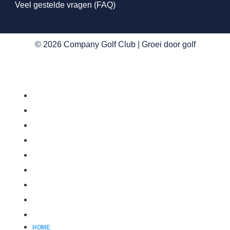
Veel gestelde vragen (FAQ)
© 2026 Company Golf Club | Groei door golf
Home
Kennismaken
Membership
Events
Golfshop
FAQ
Nieuws
Partnerclubs
Contact
HOME