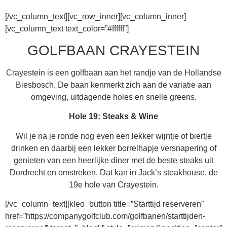
[/vc_column_text][vc_row_inner][vc_column_inner]
[vc_column_text text_color=”#ffffff”]
GOLFBAAN CRAYESTEIN
Crayestein is een golfbaan aan het randje van de Hollandse
Biesbosch. De baan kenmerkt zich aan de variatie aan
omgeving, uitdagende holes en snelle greens.
Hole 19: Steaks & Wine
Wil je na je ronde nog even een lekker wijntje of biertje
drinken en daarbij een lekker borrelhapje versnapering of
genieten van een heerlijke diner met de beste steaks uit
Dordrecht en omstreken. Dat kan in Jack’s steakhouse, de
19e hole van Crayestein.
[/vc_column_text][kleo_button title=”Starttijd reserveren”
href=”https://companygolfclub.com/golfbanen/starttijden-