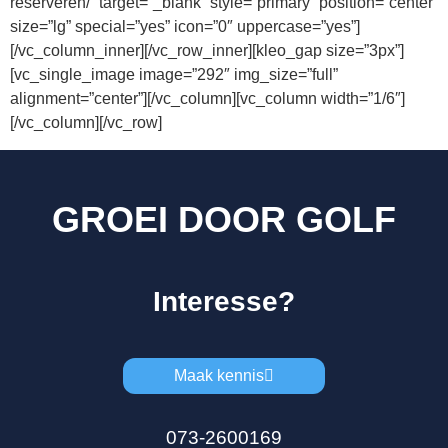
reserveren/” target=”_blank” style=”primary” position=”center”
size=”lg” special=”yes” icon=”0″ uppercase=”yes”]
[/vc_column_inner][/vc_row_inner][kleo_gap size=”3px”]
[vc_single_image image=”292″ img_size=”full”
alignment=”center”][/vc_column][vc_column width=”1/6″]
[/vc_column][/vc_row]
GROEI DOOR GOLF
Interesse?
Maak kennis
073-2600169