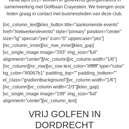
samenwerking met Golfbaan Crayestein. We brengen onze
leden graag in contact met businessleden van deze club.
[/vc_column_text][kleo_button title=”aankomende events”
href=”/netwerken/events/” style=”primary” position=”center”
size=”lg” special=”yes” icon=”0″ uppercase=”yes”]
[/vc_column_inner][/vc_row_inner][kleo_gap]
[vc_single_image image=”293″ img_size=”full”
alignment=”center”][/vc_column][vc_column width=”1/6″]
[/vc_column][/vc_row][vc_row text_color=”#ffffff” type=”color”
bg_color=”#0067b1″ padding_top=”” padding_bottom=””
el_class=”gradientbackground”][vc_column width=”1/6″]
[/vc_column][vc_column width=”2/3″][kleo_gap]
[vc_single_image image=”199″ img_size=”full”
alignment=”center”][vc_column_text]
VRIJ GOLFEN IN
DORDRECHT