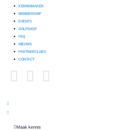
KENNISMAKEN
MEMBERSHIP
EVENTS
GOLFSHOP
FAQ
NIEUWS
PARTNERCLUBS
CONTACT
073-2600169
info@companygolfclub.com
Maak kennis