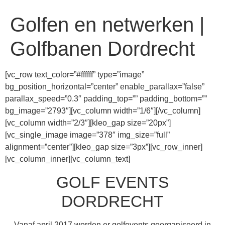
Golfen en netwerken |
Golfbanen Dordrecht
[vc_row text_color=”#ffffff” type=”image”
bg_position_horizontal=”center” enable_parallax=”false”
parallax_speed=”0.3″ padding_top=”” padding_bottom=””
bg_image=”2793″][vc_column width=”1/6″][/vc_column]
[vc_column width=”2/3″][kleo_gap size=”20px”]
[vc_single_image image=”378″ img_size=”full”
alignment=”center”][kleo_gap size=”3px”][vc_row_inner]
[vc_column_inner][vc_column_text]
GOLF EVENTS
DORDRECHT
Vanaf april 2017 worden er golfevents georganiseerd in